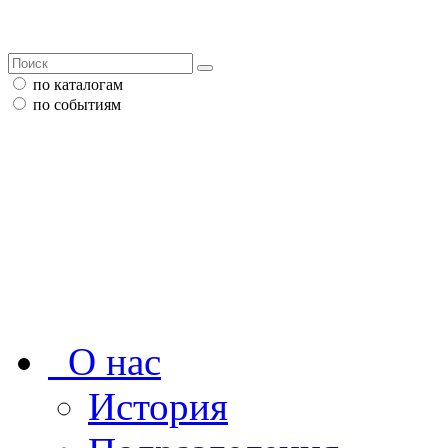
по каталогам
по событиям
О нас
История