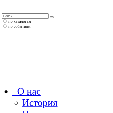
по каталогам
по событиям
О нас
История