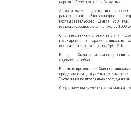
народов Пермского края. Удмурты».
Автор издания – доктор исторических 
рамках гранта «Этнокультурное прост
исследовательского центра УрО РАН,
иллюстрирована, включает более 1000 ф
С приветственным словом выступили друз
государственного архива социально-пол
исследовательского центра УрО РАН.
На экране были продемонстрированы фо
одеваются сейчас.
В рамках презентации была организована
представлены документы, отражающие
Экспозиция подготовлена сотрудниками 
С изданием вы сможете ознакомиться в от