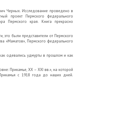
евич Черных. Исследование проведено в
естный проект Пермского федерального
ора Пермского края. Книга прекрасно
ти, это были представители от Пермского
ства «Маматов», Пермского федерального
как одевались удмурты в прошлом и как
не: Прикамье, XX – XXI вв.», на которой
Прикамья с 1918 года до наших дней.