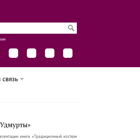
иям
 связь
 Удмурты»
резентации книги «Традиционный костюм