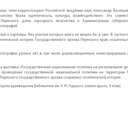
наук, член-корреспондент Российской академии наук Александр Василь
ранство Урала: идентичность, культура, взаимодействие». Это совм
 Пермского дома народного творчества и Администрации губернат
отографий.
ья и партнёры, без участия которых книга не вышла бы в свет. В частнос
итической истории, Государственного архива Пермского края, издатель
тографии разных лет, в том числе дореволюционные, иллюстрирующие, 
 выставка «Государственная национальная политика на региональном уров
 проведение государственной национальной политики на территории 
Пермского государственного архива социально-политической истории.
деле краеведения библиотеки им. А. М. Горького (левое крыло, 4 этаж).