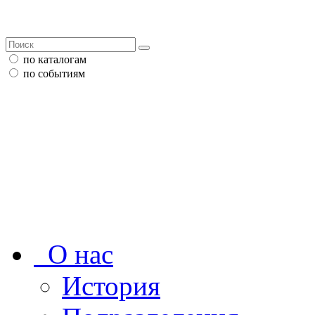
по каталогам
по событиям
О нас
История