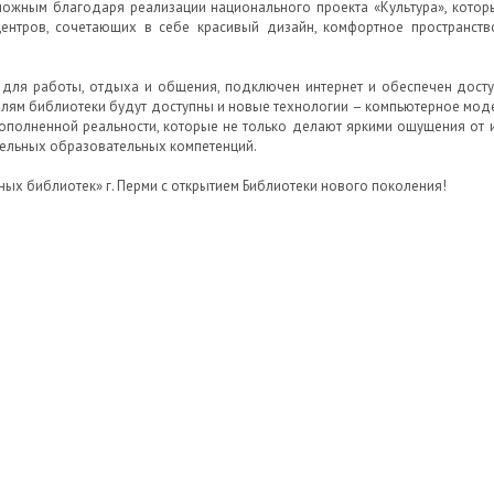
можным благодаря реализации национального проекта «Культура», кото
центров, сочетающих в себе красивый дизайн, комфортное пространст
 для работы, отдыха и общения, подключен интернет и обеспечен дост
елям библиотеки будут доступны и новые технологии – компьютерное моде
ополненной реальности, которые не только делают яркими ощущения от и
ельных образовательных компетенций.
х библиотек» г. Перми с открытием Библиотеки нового поколения!