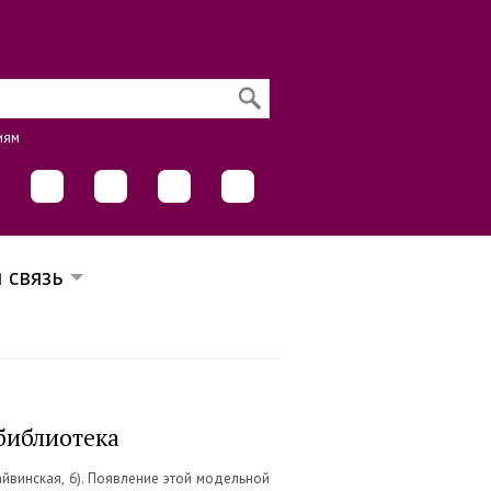
иям
 связь
 библиотека
айвинская, 6). Появление этой модельной