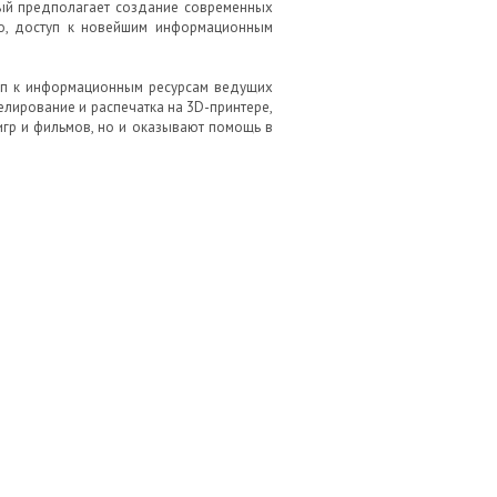
рый предполагает создание современных
во, доступ к новейшим информационным
уп к информационным ресурсам ведущих
лирование и распечатка на 3D-принтере,
гр и фильмов, но и оказывают помощь в