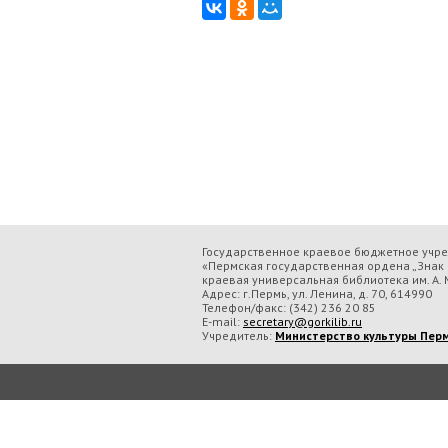
Государственное краевое бюджетное учр
«Пермская государственная ордена „Знак 
краевая универсальная библиотека им. А. М
Адрес: г.Пермь, ул. Ленина, д. 70, 614990
Телефон/факс:
(342) 236 20 85
E-mail:
secretary@gorkilib.ru
Учредитель:
Министерство культуры Перм
Во время посещения сайта Государственное краевое бюджетное учреждение ку
обрабатываем данные с использованием метрических программ.
Подробнее..
Принять