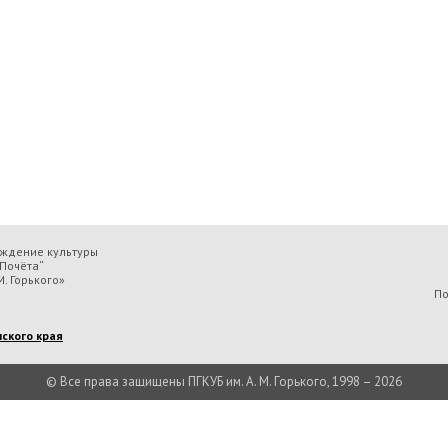
еждение культуры
Почёта“
. Горького»
По
ского края
© Все права защищены ПГКУБ им. А. М. Горького, 1998 – 2026
льтуры «Пермская государственная ордена „Знак Почёта“ краевая универсальн