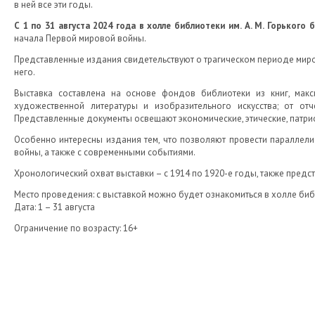
в ней все эти годы.
С 1 по 31 августа 2024 года в холле библиотеки им. А. М. Горьког
начала Первой мировой войны.
Представленные издания свидетельствуют о трагическом периоде миров
него.
Выставка составлена на основе фондов библиотеки из книг, мак
художественной литературы и изобразительного искусства; от о
Представленные документы освещают экономические, этические, патрио
Особенно интересны издания тем, что позволяют провести параллел
войны, а также с современными событиями.
Хронологический охват выставки – с 1914 по 1920-е годы, также пред
Место проведения: с выставкой можно будет ознакомиться в холле библ
Дата: 1 – 31 августа
Ограничение по возрасту: 16+