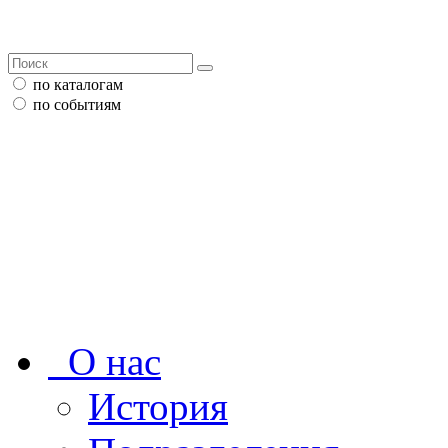
по каталогам
по событиям
О нас
История