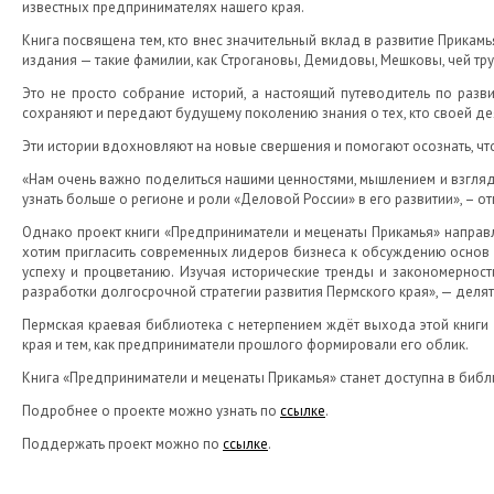
известных предпринимателях нашего края.
Книга посвящена тем, кто внес значительный вклад в развитие Прикам
издания — такие фамилии, как Строгановы, Демидовы, Мешковы, чей тр
Это не просто собрание историй, а настоящий путеводитель по раз
сохраняют и передают будущему поколению знания о тех, кто своей де
Эти истории вдохновляют на новые свершения и помогают осознать, чт
«Нам очень важно поделиться нашими ценностями, мышлением и взгляд
узнать больше о регионе и роли «Деловой России» в его развитии», – 
Однако проект книги «Предприниматели и меценаты Прикамья» направл
хотим пригласить современных лидеров бизнеса к обсуждению основ 
успеху и процветанию. Изучая исторические тренды и закономерност
разработки долгосрочной стратегии развития Пермского края», — деля
Пермская краевая библиотека с нетерпением ждёт выхода этой книги 
края и тем, как предприниматели прошлого формировали его облик.
Книга «Предприниматели и меценаты Прикамья» станет доступна в библ
Подробнее о проекте можно узнать по
ссылке
.
Поддержать проект можно по
ссылке
.