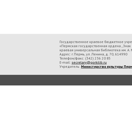
Государственное краевое бюджетное учр
«Пермская государственная ордена „Знак 
краевая универсальная библиотека им. А. М
Адрес: г.Пермь, ул. Ленина, д. 70, 614990
Телефон/факс:
(342) 236 20 85
E-mail:
secretary@gorkilib.ru
Учредитель:
Министерство культуры Перм
Во время посещения сайта Государственное краевое бюджетное учреждение ку
обрабатываем данные с использованием метрических программ.
Подробнее..
Принять