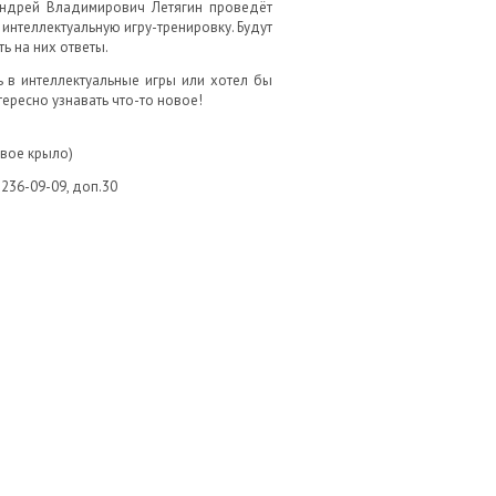
Андрей Владимирович Летягин проведёт
нтеллектуальную игру-тренировку. Будут
ь на них ответы.
ь в интеллектуальные игры или хотел бы
нтересно узнавать что-то новое!
авое крыло)
 236-09-09, доп.30