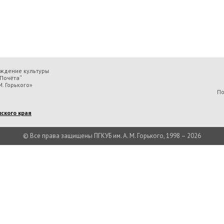
еждение культуры
Почёта“
. Горького»
По
ского края
© Все права защищены ПГКУБ им. А. М. Горького, 1998 – 2026
льтуры «Пермская государственная ордена „Знак Почёта“ краевая универсальн
Есть вопрос?