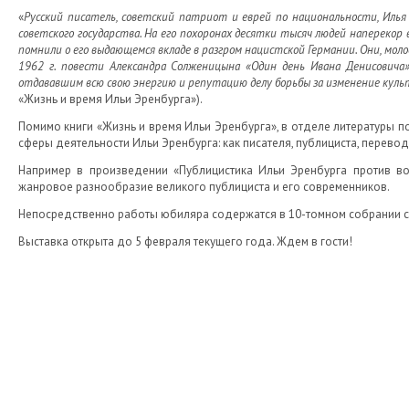
«
Русский писатель, советский патриот и еврей по национальности, Илья
советского государства. На его похоронах десятки тысяч людей наперекор
помнили о его выдающемся вкладе в разгром нацистской Германии. Они, мол
1962 г. повести Александра Солженицына «Один день Ивана Денисовича»
отдававшим всю свою энергию и репутацию делу борьбы за изменение куль
«Жизнь и время Ильи Эренбурга»).
Помимо книги «Жизнь и время Ильи Эренбурга», в отделе литературы по
сферы деятельности Ильи Эренбурга: как писателя, публициста, перево
Например в произведении «Публицистика Ильи Эренбурга против в
жанровое разнообразие великого публициста и его современников.
Непосредственно работы юбиляра содержатся в 10-томном собрании с
Выставка открыта до 5 февраля текущего года. Ждем в гости!