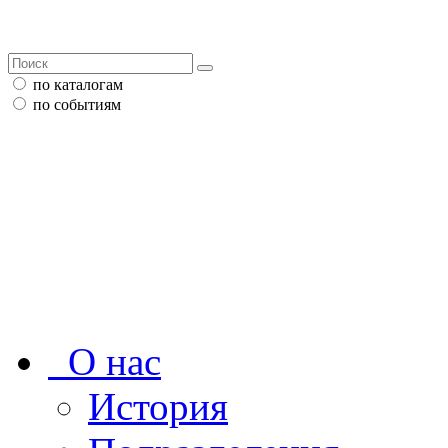
по каталогам
по событиям
О нас
История