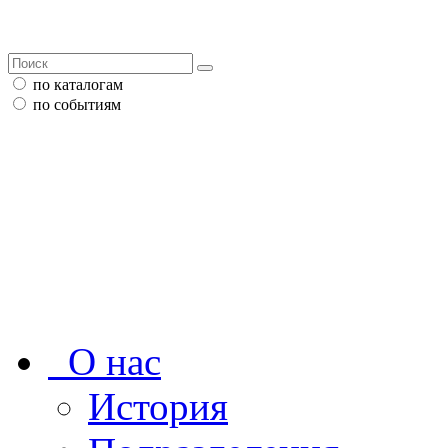
по каталогам
по событиям
О нас
История