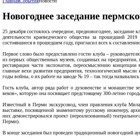
Главная
События
Новости
Новогоднее заседание пермско
25 декабря состоялось очередное, предновогоднее, заседание
деятельности краеведческого общества за прошедший 2019 
состоявшиеся в прошедшем году, пригласил всех к составлению
Первое слово было предоставлено гостю клуба – руководител
из первых общественных музеев, созданных на предприятии, 
реставрации части экспонатов, переосмыслению концепции 
главные вехи развития предприятия, технологической мысли
годы войны, о их работе на заводе № 19 – так тогда называлис
Гость клуба, автор ряда работ о духовенстве и монашестве
веков», которую она посвящает предстоящему 300-летию города
Известный в Перми экскурсовод, член правления клуба Мил
выставке, посвященной знаменитому русскому инженеру, архи
них демонстрировался проект (нереализованный) театрального 
Перми).
В конце заседания был проведен традиционный новогодний аук