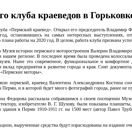
го клуба краеведов в Горьковк
 клуба «Пермский краевед». Открыл его председатель Владимир
год, остановившись на самых интересных выступлениях, отм
 плана работы на 2020 год. В целом, работа клуба признана усп
ю Музея истории пермского моторостроения Валерии Владимиров
в нашем регионе. В последнее время была проведена колоссаль
музея. Ныне это современное, функциональное и комфортное д
 и вклад предприятия в развитие города и края. Снят докумен
ь «Пермские моторы».
 земли пермской, краевед Валентина Александровна Костина с
 Перми, и в которой будет много фотографий города, ранее не 
ана Федорова рассказала собравшимся о своем посещении Музе
тектору, изобретателю В. Г. Шухову, были показаны планшеты
здания в Перми 1910-1911 гг. на 1500 мест (автор Павел Трубни
цион, вырученные средства будут израсходованы на издание оче