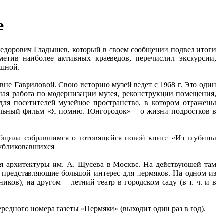
е
 Федорович Гладышев, который в своем сообщении подвел итоги
етив наиболее активных краеведов, перечислил экскурсии,
ешной.
не Гавриловой. Свою историю музей ведет с 1968 г. Это один
ная работа по модернизации музея, реконструкции помещения,
ля посетителей музейное пространство, в котором отражены
тальный фильм «Я помню. Юнгородок» − о жизни подростков в
ообщила собравшимся о готовящейся новой книге «Из глубины
публиковавшихся.
я архитектуры им. А. Щусева в Москве. На действующей там
, представляющие большой интерес для пермяков. На одном из
ков), на другом – летний театр в городском саду (в т. ч. и в
редного номера газеты «Пермяки» (выходит один раз в год).