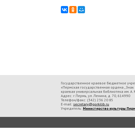
Государственное краевое бюджетное учр
«Пермская государственная ордена „Знак 
краевая универсальная библиотека им. А. М
Адрес: г.Пермь, ул. Ленина, д. 70, 614990
Телефон/факс:
(342) 236 20 85
E-mail:
secretary@gorkilib.ru
Учредитель:
Министерство культуры Перм
Во время посещения сайта Государственное краевое бюджетное учреждение ку
обрабатываем данные с использованием метрических программ.