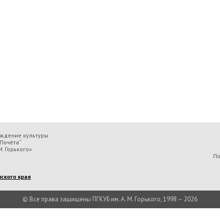
еждение культуры
Почёта“
. Горького»
По
ского края
© Все права защищены ПГКУБ им. А. М. Горького, 1998 – 2026
льтуры «Пермская государственная ордена „Знак Почёта“ краевая универсальн