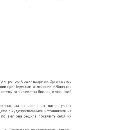
ёдо «Тропою бодхидхармы». Организатор
понии при Пермском отделении «Общества
ительного искусства Японии, о японской
сонажами из известных литературных
ндеме с художественными источниками из
, почему она решила посвятить себя их