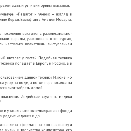
резентации; игры и викторины; выставки.
культуры «Педагог и ученик – взгляд в
еппе Верди, Вольфганга Амадея Моцарта,
 поселения выступил с развлекательно-
ывали шарады, участвовали в конкурсах,
ли настолько впечатлены выступлением
ый интерес у гостей. Подобная техника
техника попадает в Европу и Россию, а в
пользованием данной техники. И, конечно
я узор на воде, а потом переносился на
асса смог забрать домой.
пластинки. Индийские студенты-медики
!
р» и уникальными экземплярами из фонда
, редкие издания и др.
едставлена в формате пазлов-наизнанку и
е жизни и творчества композитора, его