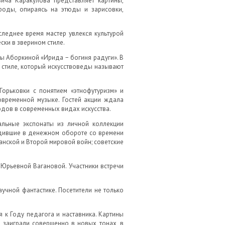
ича Каракулова представляет картины,
роды, опираясь на этюды и зарисовки,
следнее время мастер увлекся культурой
ски в зверином стиле.
ы Аборкиной «Ирида − богиня радуги». В
 стиле, который искусствоведы называют
Горьковки с понятием «этнофутуризм» и
овременной музыке. Гостей акции ждала
дов в современных видах искусства.
альные экспонаты из личной коллекции
одившие в денежном обороте со времени
анской и Второй мировой войн; советские
Юрьевной Вагановой. Участники встречи
аучной фантастике. Посетители не только
 к Году педагога и наставника. Картины
 заиграли совершенно в новых тонах, в