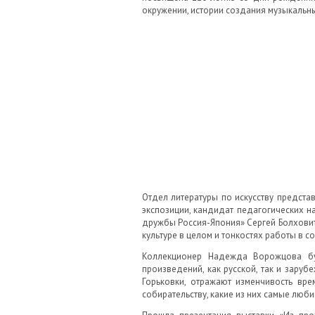
окружении, истории создания музыкальн
Отдел литературы по искусству предст
экспозиции, кандидат педагогических н
дружбы Россия-Япония» Сергей Болховит
культуре в целом и тонкостях работы в с
Коллекционер Надежда Ворожцова бу
произведений, как русской, так и зару
Горьковки, отражают изменчивость вре
собирательству, какие из них самые любим