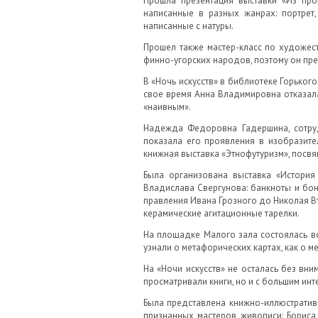
Прошла презентация выставки «Из про
написанные в разных жанрах: портрет
написанные с натуры.
Прошел также мастер-класс по художест
финно-угорских народов, поэтому он пре
В «Ночь искусств» в библиотеке Горько
свое время Анна Владимировна отказала
«наивным».
Надежда Федоровна Гадершина, сотрудн
показала его проявления в изобразите
книжная выставка «Этнофутуризм», посв
Была организована выставка «История
Владислава Свергунова: банкноты и бо
правления Ивана Грозного до Николая Вт
керамические агитационные тарелки.
На площадке Малого зала состоялась в
узнали о метафорических картах, как о 
На «Ночи искусств» не осталась без вни
просматривали книги, но и с большим ин
Была представлена книжно-иллюстративн
признанных мастеров живописи: Бориса