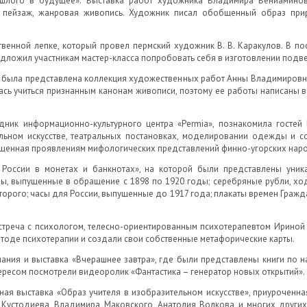
шлого в будущее». Выставка работ художника Владимира Вениаминов
, пейзаж, жанровая живопись. Художник писал обобщенный образ при
венной лепке, который провел пермский художник В. В. Каракулов. В по
дложил участникам мастер-класса попробовать себя в изготовлении подве
го была представлена коллекция художественных работ Анны Владимировн
сь учиться признанным канонам живописи, поэтому ее работы написаны в
ик информационно-культурного центра «Permia», познакомила гостей 
льном искусстве, театральных постановках, моделировании одежды и с
ященная проявлениям мифологических представлений финно-угорских наро
 России в монетах и банкнотах», на которой были представлены уник
ны, выпущенные в обращение с 1898 по 1920 годы; серебряные рубли, х
орого; часы для России, выпущенные до 1917 года; плакаты времен Гражд
стреча с психологом, телесно-ориентированным психотерапевтом Ириной 
методе психотерапии и создали свои собственные метафорические карты.
мания и выставка «Вчерашнее завтра», где были представлены книги по н
тересом посмотрели видеоролик «Фантастика – генератор новых открытий».
ая выставка «Образ учителя в изобразительном искусстве», приуроченная
 Кустодиева, Владимира Маковского, Анатолия Волкова и многих других