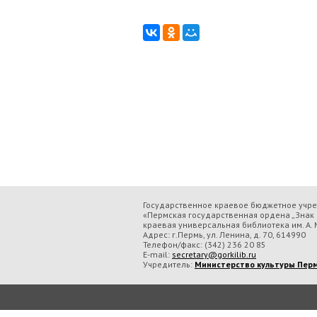
Государственное краевое бюджетное учр
«Пермская государственная ордена „Знак 
краевая универсальная библиотека им. А. М
Адрес: г.Пермь, ул. Ленина, д. 70, 614990
Телефон/факс:
(342) 236 20 85
E-mail:
secretary@gorkilib.ru
Учредитель:
Министерство культуры Перм
Во время посещения сайта Государственное краевое бюджетное учреждение ку
обрабатываем данные с использованием метрических программ.