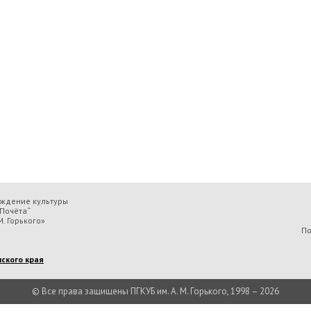
еждение культуры
Почёта“
. Горького»
По
ского края
© Все права защищены ПГКУБ им. А. М. Горького, 1998 – 2026
льтуры «Пермская государственная ордена „Знак Почёта“ краевая универсальн