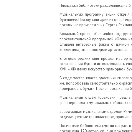
Площадки библиотеки разделились на 6 ос
Музыкальную программу акции открыл к
будущее». Прозвучали арии из опер Гео
вокальные произведения Сергея Рахмани
Вокальный проект «Cantando» под руко
просветительской программой «Осень на
слушали интересные факты о дачной ж
коллектива, что проводили артистов апл
В отделе редких книг прошел мастер-к
окрашивания бумаги использовалась ещё 
XVIII – XIX веках искусство мраморной б
В ходе мастер-класса, участники смогли
же, попробовать самостоятельно окраси
поверхность бумаги. После просыхания б
Музыкальный отдел Горьковки предлаг
репетировали в музыкальных «боксах» п
Заведующая музыкальным отделом Римма 
отдела: цветные грампластинки, прижизн
Посетители библиотеки смогли сыграть в
посвящена 120-летию со дня рождения 