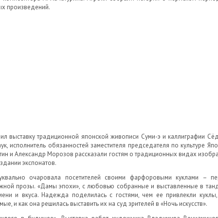
ых произведений.
авил выставку традиционной японской живописи Суми-э и каллиграфии С
аук, исполнитель обязанностей заместителя председателя по культуре Я
ин и Александр Морозов рассказали гостям о традиционных видах изобраз
оздании экспонатов.
квально очаровала посетителей своими фарфоровыми куклами – пер
бежной прозы. «Дамы эпохи», с любовью собранные и выставленные в та
мени и вкуса. Надежда поделилась с гостями, чем ее привлекли куклы
ые, и как она решилась выставить их на суд зрителей в «Ночь искусств».