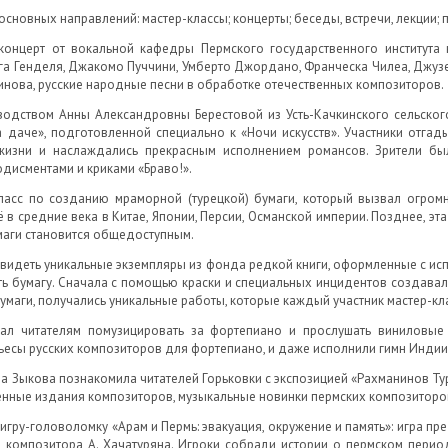
новных направлений: мастер-классы; концерты; беседы, встречи, лекции; п
онцерт от вокальной кафедры Пермского государственного института 
рга Генделя, Джакомо Пуччини, Умберто Джордано, Франческа Чилеа, Джуз
нова, русские народные песни в обработке отечественных композиторов.
водством Анны Александровны Берестовой из Усть-Качкинского сельского
 даче», подготовленной специально к «Ночи искусств». Участники отгад
изни и наслаждались прекрасным исполнением романсов. Зрители бы
одисментами и криками «Браво!».
ласс по созданию мраморной (турецкой) бумаги, который вызвал огромн
в средние века в Китае, Японии, Персии, Османской империи. Позднее, эта 
умаги становится общедоступным.
 увидеть уникальные экземпляры из фонда редкой книги, оформленные с ис
ть бумагу. Сначала с помощью краски и специальных инцидентов создавалс
умаги, получались уникальные работы, которые каждый участник мастер-кл
ал читателям помузицировать за фортепиано и прослушать виниловые 
ьесы русских композиторов для фортепиано, и даже исполнили гимн Индии
Зыкова познакомила читателей Горьковки с экспозицией «Рахманинов Ту
енные издания композиторов, музыкальные новинки пермских композиторов
 игру-головоломку «Арам и Пермь: эвакуация, окружение и память»: игра пр
композитора А. Хачатуряна. Игроки собрали истории о пермском период