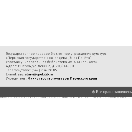
Государственное краевое бюджетное учреждение культуры
«Пермская государственная ордена „Знак Почёта“
краевая универсальная библиотека им. А. М. Горького»
Адрес: г.Пермь, ул. Ленина, д. 70, 614990
Телефон/факс:
(342) 236 20 85
E-mail:
secretary@gorkilib.ru
Учредитель:
Министерство культуры Пермского края
© Все права защищены П
Во время посещения сайта Государственное краевое бюджетное учреждение 
библиотека им. А. М. Горького» вы соглашаетесь с тем, что мы обрабатываем
Подробнее..
Принять