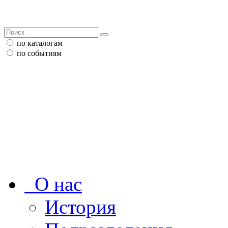
по каталогам
по событиям
О нас
История