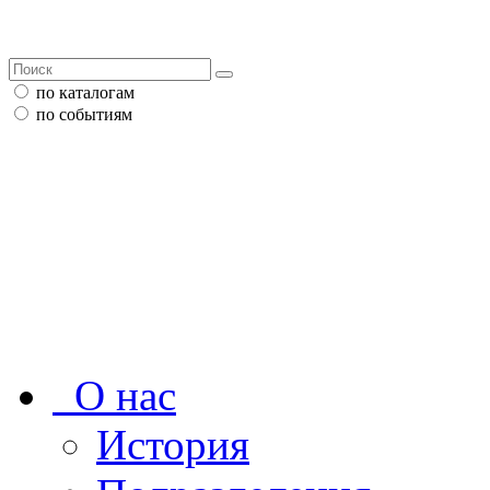
по каталогам
по событиям
О нас
История