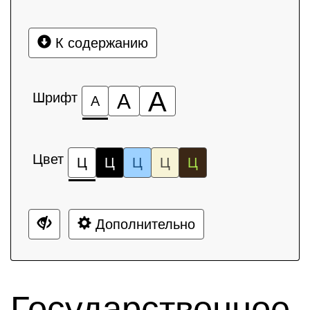
К содержанию
А
Шрифт
А
А
Цвет
Ц
Ц
Ц
Ц
Ц
Дополнительно
Государственное