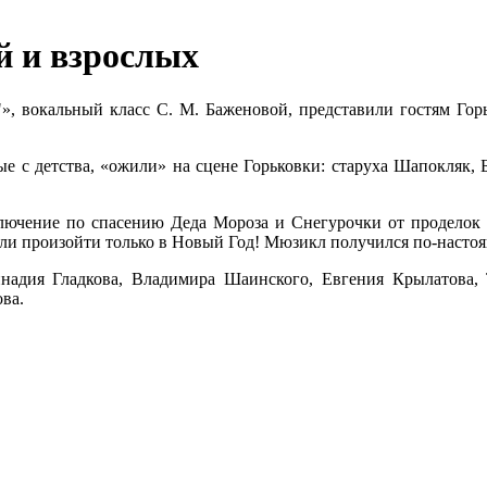
й и взрослых
, вокальный класс С. М. Баженовой, представили гостям Го
е с детства, «ожили» на сцене Горьковки: старуха Шапокляк, Б
иключение по спасению Деда Мороза и Снегурочки от проделок
гли произойти только в Новый Год! Мюзикл получился по-насто
надия Гладкова, Владимира Шаинского, Евгения Крылатова, 
ва.