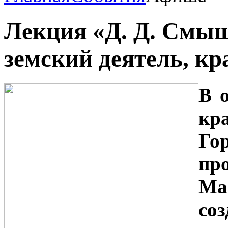
Лекция «Д. Д. Смы
земский деятель, кр
В 
кр
Го
п
М
со