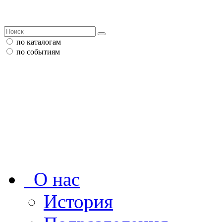
по каталогам
по событиям
О нас
История