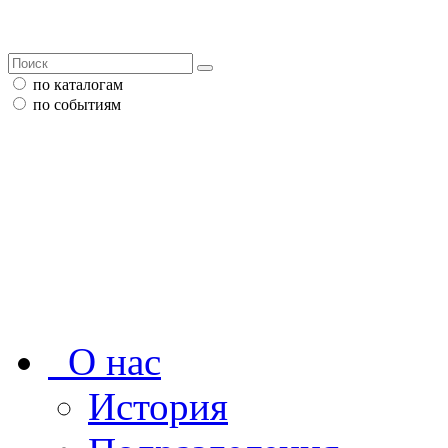
по каталогам
по событиям
О нас
История