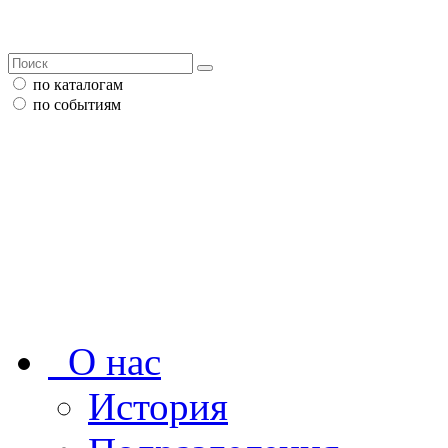
по каталогам
по событиям
О нас
История