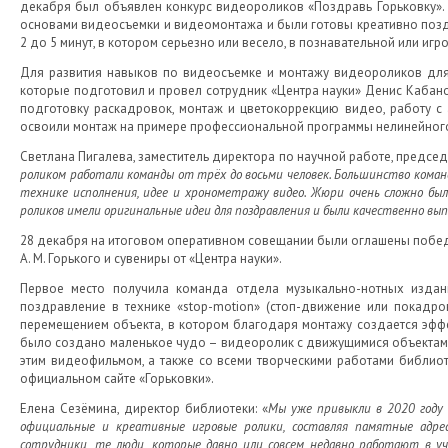
декабря был объявлен конкурс видеороликов «Поздравь Горьковку». У
основами видеосъемки и видеомонтажа и были готовы креативно позд
2 до 5 минут, в котором серьезно или весело, в познавательной или игр
Для развития навыков по видеосъемке и монтажу видеороликов для 
которые подготовил и провел сотрудник «Центра науки» Денис Кабанов
подготовку раскадровок, монтаж и цветокоррекцию видео, работу с а
освоили монтаж на примере профессиональной программы нелинейног
Светлана Пигалева, заместитель директора по научной работе, председ
роликом работали команды от трёх до восьми человек. Большинство команд
технике исполнения, идее и хронометражу видео. Жюри очень сложно был
роликов имели оригинальные идеи для поздравления и были качественно вы
28 декабря на итоговом оперативном совещании были оглашены победи
А. М. Горького и сувениры от «Центра науки».
Первое место получила команда отдела музыкально-нотных издан
поздравление в технике «stop-motion» (стоп-движение или покадр
перемещением объекта, в котором благодаря монтажу создается эффе
было создано маленькое чудо – видеоролик с движущимися объектами, 
этим видеофильмом, а также со всеми творческими работами библиоте
официальном сайте «Горьковки».
Елена Сезёмина, директор библиотеки: «
Мы уже привыкли в 2020 году 
официальные и креативные игровые ролики, составляя памятные адрес
сотрудники, те люди, которые давно или совсем недавно работают в у