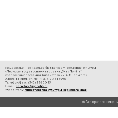
Государственное краевое бюджетное учреждение культуры
«Пермская государственная ордена „Знак Почёта“
краевая универсальная библиотека им. А. М. Горького»
Адрес: г.Пермь, ул. Ленина, д. 70, 614990
Телефон/факс:
(342) 236 20 85
E-mail:
secretary@gorkilib.ru
Учредитель:
Министерство культуры Пермского края
© Все права защищены П
Во время посещения сайта Государственное краевое бюджетное учреждение 
библиотека им. А. М. Горького» вы соглашаетесь с тем, что мы обрабатываем
Подробнее..
Принять