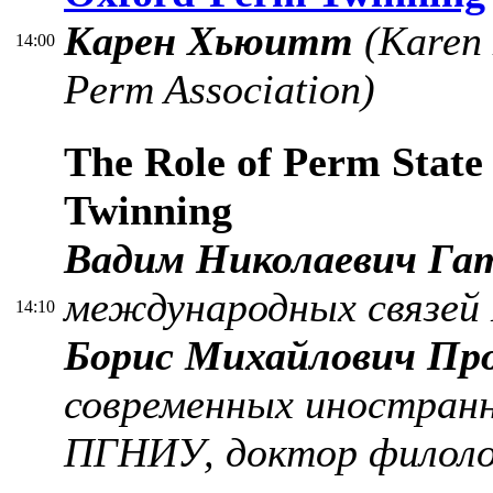
Карен Хьюитт
(Karen 
14:00
Perm Association)
The Role of Perm State
Twinning
Вадим Николаевич Га
международных связей
14:10
Борис Михайлович Пр
современных иностранн
ПГНИУ, доктор филолог