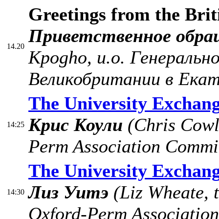
Greetings from the Brit
Приветственное обра
14.20
Kpogho, и.о. Генеральн
Великобритании в Екат
The University Exchan
Крис Коули
(Chris Cowle
14:25
Perm Association Commi
The University Exchan
Лиз Уитэ
(Liz Wheate, 
14:30
Oxford-Perm Associatio