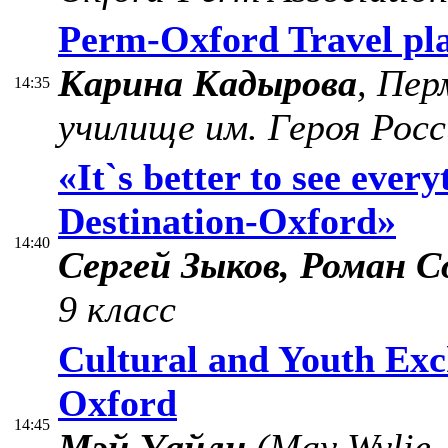
Perm-Oxford Travel pl
Карина Кадырова
, Пер
14:35
училище им. Героя Росс
«It`s better to see eve
Destination-Oxford»
14:40
Сергей Зыков, Роман 
9 класс
Cultural and Youth Ex
Oxford
14:45
Мэй Уайли
(May Wylie, 