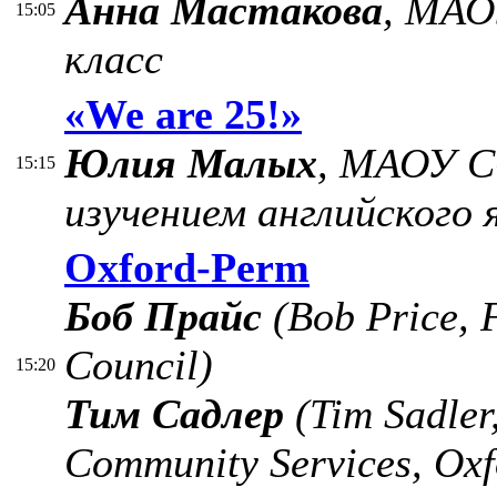
Анна Мастакова
, МАО
15:05
класс
«We are 25!»
Юлия Малых
, МАОУ С
15:15
изучением английского 
Oxford-Perm
Боб Прайс
(Bob Price, F
Council)
15:20
Тим Садлер
(Tim Sadler,
Community Services, Oxf