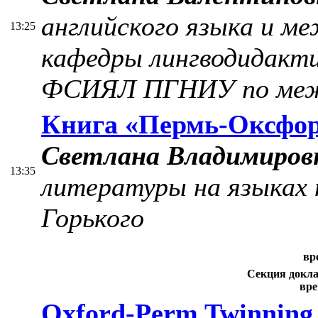
английского языка и м
13:25
кафедры лингводидакти
ФСИЯЛ ПГНИУ по меж
Книга «Пермь-Оксфорд
Светлана Владимиров
13:35
литературы на языках 
Горького
вр
Секция докла
вре
Oxford-Perm Twinning