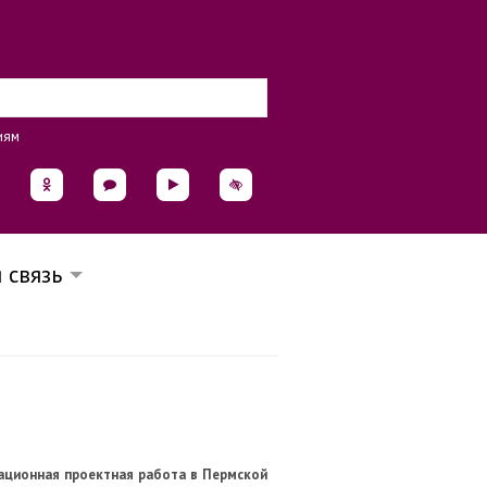
иям
 связь
вационная проектная работа в Пермской