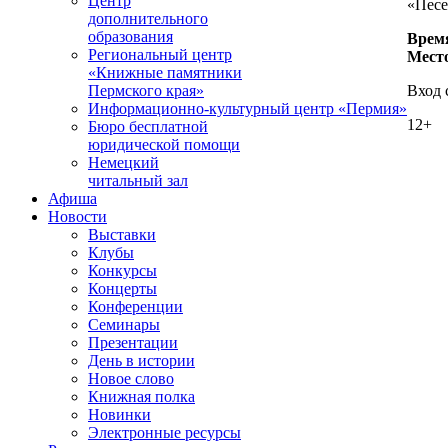
Центр
«Песе
дополнительного
образования
Время
Региональный центр
Место
«Книжные памятники
Вход 
Пермского края»
Информационно-культурный центр «Пермия»
12+
Бюро бесплатной
юридической помощи
Немецкий
читальный зал
Афиша
Новости
Выставки
Клубы
Конкурсы
Концерты
Конференции
Семинары
Презентации
День в истории
Новое слово
Книжная полка
Новинки
Электронные ресурсы