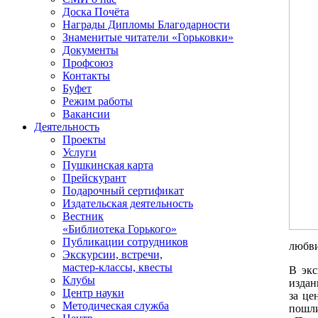
Доска Почёта
Награды Дипломы Благодарности
Знаменитые читатели «Горьковки»
Документы
Профсоюз
Контакты
Буфет
Режим работы
Вакансии
Деятельность
Проекты
Услуги
Пушкинская карта
Прейскурант
Подарочный сертификат
Издательская деятельность
Вестник
«Библиотека Горького»
Публикации сотрудников
любви
Экскурсии, встречи,
мастер-классы, квесты
В экс
Клубы
издан
Центр науки
за це
Методическая служба
пошли