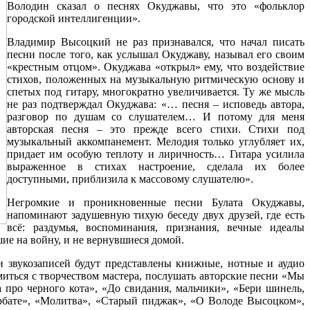
Володин сказал о песнях Окуджавы, что это «фольклор
городской интеллигенции».
Владимир Высоцкий не раз признавался, что начал писать
песни после того, как услышал Окуджаву, называл его своим
«крестным отцом». Окуджава «открыл» ему, что воздействие
стихов, положенных на музыкальную ритмическую основу и
спетых под гитару, многократно увеличивается. Ту же мысль
не раз подтверждал Окуджава: «… песня – исповедь автора,
разговор по душам со слушателем… И потому для меня
авторская песня – это прежде всего стихи. Стихи под
музыкальный аккомпанемент. Мелодия только углубляет их,
придает им особую теплоту и лиричность… Гитара усилила
выраженное в стихах настроение, сделала их более
доступными, приблизила к массовому слушателю».
Негромкие и проникновенные песни Булата Окуджавы,
напоминают задушевную тихую беседу двух друзей, где есть
всё: раздумья, воспоминания, признания, вечные идеалы
ие на войну, и не вернувшиеся домой.
и звукозаписей будут представлены книжные, нотные и аудио
миться с творчеством мастера, послушать авторские песни «Мы
 про черного кота», «До свидания, мальчики», «Бери шинель,
Арбате», «Молитва», «Старый пиджак», «О Володе Высоцком»,