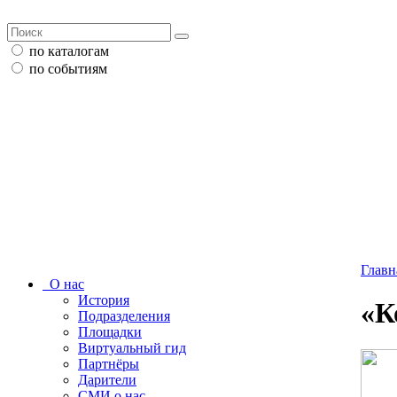
по каталогам
по событиям
Главн
О нас
История
«К
Подразделения
Площадки
Виртуальный гид
Партнёры
Дарители
СМИ о нас