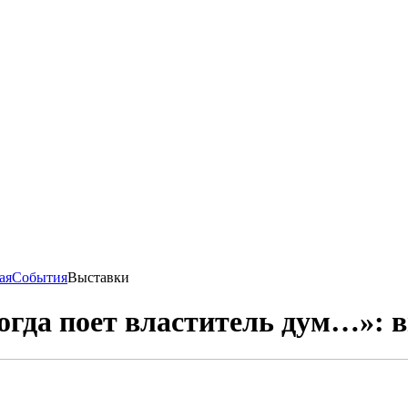
ая
События
Выставки
огда поет властитель дум…»: 