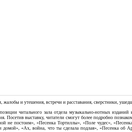
, жалобы и утешения, встречи и расставания, сверстники, ушедш
позиции читального зала отдела музыкально-нотных изданий 
ия. Посетив выставку, читатели смогут более подробно познако
ной не постоим», «Песенка Тортиллы», «Поле чудес», «Песенка
 домой», «Ах, война, что ты сделала подлая», «Песенка об 