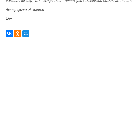
Издание: Вагнер, Н. П. Сестра моя. – Ленинград : Советский писатель. Ленинг
Автор фото: Н. Зорина
16+