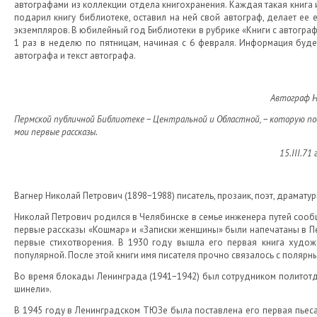
автографами из коллекции отдела книгохранения. Каждая такая книга им
подарил книгу библиотеке, оставил на ней свой автограф, делает ее 
экземпляров. В юбилейный год Библиотеки в рубрике «Книги с автогра
1 раз в неделю по пятницам, начиная с 6 февраля. Информация буд
автографа и текст автографа.
Автограф Н
Пермской публичной Библиотеке − Центральной и Областной, − которую пос
мои первые рассказы.
15.III.71
Вагнер Николай Петрович (1898−1988) писатель, прозаик, поэт, драматур
Николай Петрович родился в Челябинске в семье инженера путей сообще
первые рассказы «Кошмар» и «Записки женщины» были напечатаны в Пер
первые стихотворения. В 1930 году вышла его первая книга худож
популярной. После этой книги имя писателя прочно связалось с поляр
Во время блокады Ленинграда (1941−1942) был сотрудником политотде
шинели».
В 1945 году в Ленинградском ТЮЗе была поставлена его первая пьеса: