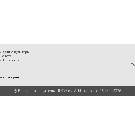
еждение культуры
Почёта“
. Горького»
По
ского края
© Все права защищены ПГКУБ им. А. М. Горького, 1998 – 2026
льтуры «Пермская государственная ордена „Знак Почёта“ краевая универсальн
Есть вопрос?