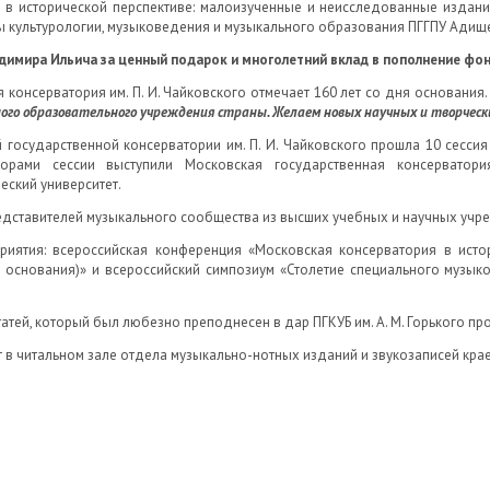
 в исторической перспективе: малоизученные и неисследованные издан
ы культурологии, музыковедения и музыкального образования ПГГПУ Адищ
ладимира Ильича за ценный подарок и многолетний вклад в пополнение фо
 консерватория им. П. И. Чайковского отмечает 160 лет со дня основания
ного образовательного учреждения страны. Желаем новых научных и творчес
 государственной консерватории им. П. И. Чайковского прошла 10 сесси
торами сессии выступили Московская государственная консерватор
еский университет.
редставителей музыкального сообщества из высших учебных и научных учр
иятия: всероссийская конференция «Московская консерватория в исто
 основания)» и всероссийский симпозиум «Столетие специального музык
атей, который был любезно преподнесен в дар ПГКУБ им. А. М. Горького пр
 в читальном зале отдела музыкально-нотных изданий и звукозаписей кра