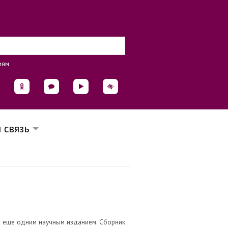
иям
 связь
ся еще одним научным изданием. Сборник