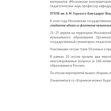
материалов «Московская консерватория
педагогических наук, профессор кафедр
ПГКУБ им. А. М. Горького благодарит В
В этом году Московская государственная
студентов одного из флагманов музыкаль
21−23 апреля на территории Московской
музыкального образования. Организа
государственный гуманитарно-педагогич
Участниками сессии стали 50 ученых и п
В рамках 10 сессии прошли два меропр
неисследованные вопросы (к 160-летию
образования в России».
По итогам мероприятий вышел сборник ст
Ознакомиться со сборником можно будет