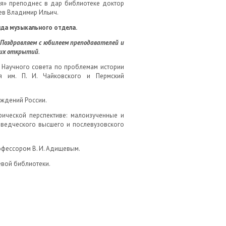
ия» преподнес в дар библиотеке доктор
ев Владимир Ильич.
нда музыкального отдела.
.
Поздравляем с юбилеем преподавателей и
ких открытий
.
я Научного совета по проблемам истории
ия им. П. И. Чайковского и Пермский
еждений России.
рической перспективе: малоизученные и
оведческого высшего и послевузовского
офессором В. И. Адищевым.
евой библиотеки.