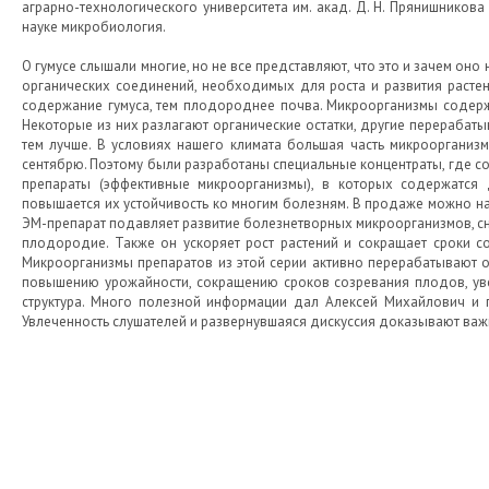
аграрно-технологического университета им. акад. Д. Н. Прянишнико
науке микробиология.
О гумусе слышали многие, но не все представляют, что это и зачем оно
органических соединений, необходимых для роста и развития растен
содержание гумуса, тем плодороднее почва. Микроорганизмы содержат
Некоторые из них разлагают органические остатки, другие перерабатыв
тем лучше. В условиях нашего климата большая часть микроорганизмо
сентябрю. Поэтому были разработаны специальные концентраты, где с
препараты (эффективные микроорганизмы), в которых содержатся 
повышается их устойчивость ко многим болезням. В продаже можно на
ЭМ-препарат подавляет развитие болезнетворных микроорганизмов, сн
плодородие. Также он ускоряет рост растений и сокращает сроки с
Микроорганизмы препаратов из этой серии активно перерабатывают о
повышению урожайности, сокращению сроков созревания плодов, уве
структура. Много полезной информации дал Алексей Михайлович и 
Увлеченность слушателей и развернувшаяся дискуссия доказывают важ