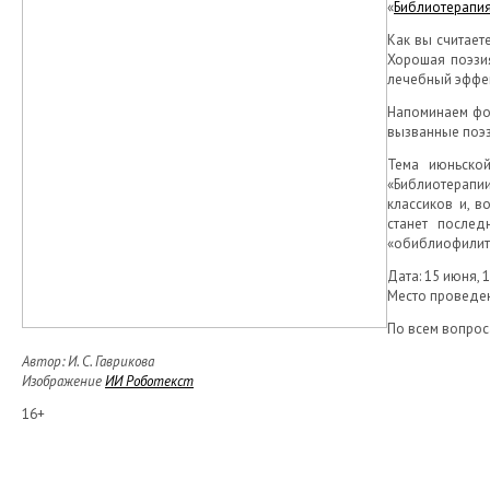
«
Библиотерапи
Как вы считает
Хорошая поэзия
лечебный эффек
Напоминаем фор
вызванные поэз
Тема июньской
«Библиотерапи
классиков и, в
станет послед
«обиблиофилить
Дата: 15 июня, 1
Место проведени
По всем вопрос
Автор: И. С. Гаврикова
Изображение
ИИ Роботекст
16+