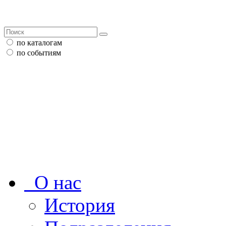
по каталогам
по событиям
О нас
История