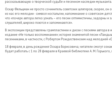
рассказывающую о творческой судьбе и песенном наследии музыканта.
Оскар Фельцман не просто сочинитель советских шлягеров, скорее, он 
из нас его мелодии - символ ностальгии, напоминание о советском детс
что «почерк автора легко узнать – его песни оптимистичны, задорны и з
слушателей, широко поются и запоминаются».
В экспозиции представлены грампластинки и диски с песнями автора в 
издание «Не только воспоминания»; история знаменитой песни «Ландыш
песенниками, в частности, с Робертом Рождественским над мелодией «О
18 февраля, в день рождения Оскара Борисовича, читатели смогут озна
будет работать с 1 по 28 февраля в Краевой библиотеке А. М. Горького, 