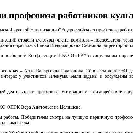
ии профсоюза работников кул
рмской краевой организации Общероссийского профсоюза работн
ганизаций отрасли культуры: члены комитета – председатели те
едания обратилась Елена Владимировна Сеземина, директор биб
но-выборной Конференции ПКО ОПРК* и социальном партнёрст
кого края – Алла Валерьевна Платонова. Её выступление «О д
й интерес у участников Пленума. Были заданы и обсуждены 
й деятельности профсоюза: мотивация и взаимодействие с ру
ПКО ОПРК Вера Анатольевна Целищева.
м работы. Победителем смотра на лучшую первичную профсою
вна Тимофеева.
аевой библиотекой посетили подготовленную для них экскурсию