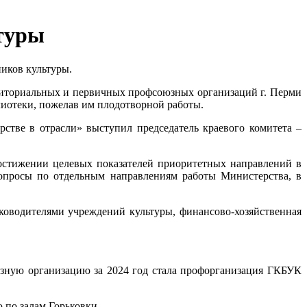
ьтуры
иков культуры.
рриториальных и первичных профсоюзных организаций г. Перми
лиотеки, пожелав им плодотворной работы.
ве в отрасли» выступил председатель краевого комитета –
остижении целевых показателей приоритетных направлений в
вопросы по отдельным направлениям работы Министерства, в
ководителями учреждений культуры, финансово-хозяйственная
зную организацию за 2024 год стала профорганизация ГКБУК
 по залам Горьковки.