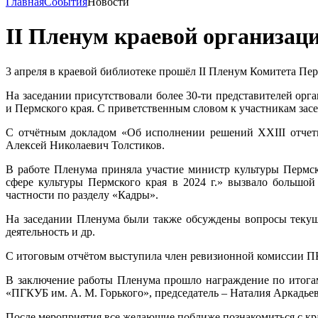
Главная
События
Новости
II Пленум краевой организац
3 апреля в краевой библиотеке прошёл II Пленум Комитета Пе
На заседании присутствовали более 30-ти представителей ор
и Пермского края. С приветственным словом к участникам зас
С отчётным докладом «Об исполнении решений XXIII отчет
Алексей Николаевич Толстиков.
В работе Пленума приняла участие министр культуры Пермс
сфере культуры Пермского края в 2024 г.» вызвало большо
частности по разделу «Кадры».
На заседании Пленума были также обсуждены вопросы текуще
деятельность и др.
С итоговым отчётом выступила член ревизионной комиссии 
В заключение работы Пленума прошло награждение по итога
«ПГКУБ им. А. М. Горького», председатель – Наталия Аркадье
После мероприятия все желающие поближе познакомиться с кр