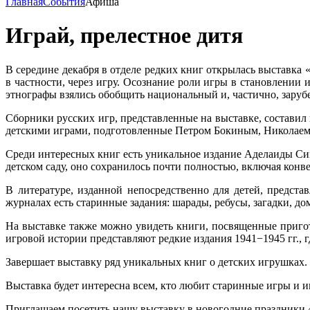
Главная
События
Афиша
Играй, прелестное дитя
В середине декабря в отделе редких книг открылась выставка 
в частности, через игру. Осознание роли игры в становлении
этнографы взялись обобщить национальный и, частично, зарубе
Сборники русских игр, представленные на выставке, состави
детскими играми, подготовленные Петром Бокиным, Николаем
Среди интересных книг есть уникальное издание Аделаиды Си
детском саду, оно сохранилось почти полностью, включая конв
В литературе, изданной непосредственно для детей, предст
журналах есть старинные задания: шарады, ребусы, загадки, д
На выставке также можно увидеть книги, посвященные пригот
игровой истории представляют редкие издания 1941−1945 гг., г
Завершает выставку ряд уникальных книг о детских игрушках.
Выставка будет интересна всем, кто любит старинные игры и иг
Приглашаем посетить нашу выставку в новогодние праздники 4