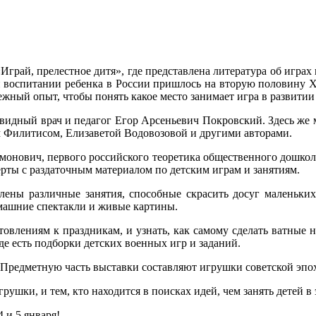
«Играй, прелестное дитя», где представлена литература об играх
 и воспитании ребенка в России пришлось на вторую половину XI
жный опыт, чтобы понять какое место занимает игра в развитии
л видный врач и педагог Егор Арсеньевич Покровский. Здесь ж
 Филитисом, Елизаветой Водовозовой и другими авторами.
монович, первого российского теоретика общественного дошколь
ерты с раздаточным материалом по детским играм и занятиям.
авлены различные занятия, способные скрасить досуг маленьки
омашние спектакли и живые картины.
овлениям к праздникам, и узнать, как самому сделать ватные
де есть подборки детских военных игр и заданий.
 Предметную часть выставки составляют игрушки советской эпо
рушки, и тем, кто находится в поисках идей, чем занять детей в
 и 5 января!