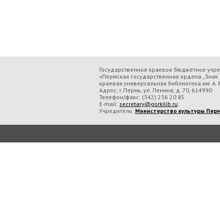
Государственное краевое бюджетное учр
«Пермская государственная ордена „Знак 
краевая универсальная библиотека им. А. М
Адрес: г.Пермь, ул. Ленина, д. 70, 614990
Телефон/факс:
(342) 236 20 85
E-mail:
secretary@gorkilib.ru
Учредитель:
Министерство культуры Перм
Во время посещения сайта Государственное краевое бюджетное учреждение ку
обрабатываем данные с использованием метрических программ.
Подробнее..
Принять