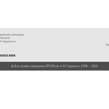
еждение культуры
Почёта“
. Горького»
По
ского края
© Все права защищены ПГКУБ им. А. М. Горького, 1998 – 2026
льтуры «Пермская государственная ордена „Знак Почёта“ краевая универсальн
Есть вопрос?