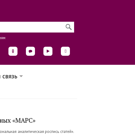
иям
 связь
нных «МАРС»
ональная аналитическая роспись статей».