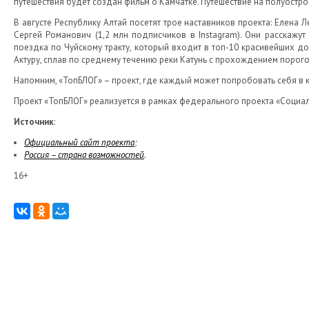
путешествия будет создан фильм о Камчатке. Путешествие на полуостр
В августе Республику Алтай посетят трое наставников проекта: Елена Ле
Сергей Романович (1,2 млн подписчиков в Instagram). Они расскажут
поездка по Чуйскому тракту, который входит в топ-10 красивейших до
Актуру, сплав по среднему течению реки Катунь с прохождением порого
Напомним, «ТопБЛОГ» – проект, где каждый может попробовать себя в к
Проект «ТопБЛОГ» реализуется в рамках федерального проекта «Социа
Источник
:
Официальный сайт проекта
;
Россия – страна возможностей
.
16+