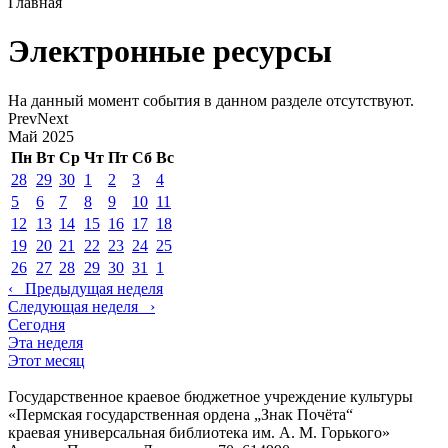
Главная
Электронные ресурсы
На данный момент события в данном разделе отсутствуют.
Prev
Next
Май
2025
Пн
Вт
Ср
Чт
Пт
Сб
Вс
28
29
30
1
2
3
4
5
6
7
8
9
10
11
12
13
14
15
16
17
18
19
20
21
22
23
24
25
26
27
28
29
30
31
1
‹
Предыдущая неделя
Следующая неделя
›
Сегодня
Эта неделя
Этот месяц
Государственное краевое бюджетное учреждение культуры
«Пермская государственная ордена „Знак Почёта“
краевая универсальная библиотека им. А. М. Горького»