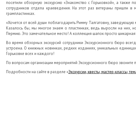
посетили обзорную экскурсию «Знакомство с Горьковкой», а также п
сотрудников отдела краеведения. На этот раз ветераны пришли в 
грампластинках.
«Хочется от всей души поблагодарить Римму Талгатовну, заведующую м
Казалось бы, мы многое знаем о пластинках, ведь выросли на них,
Пермию. Это замечательное место! А коллекция шапок просто шикарная!
Во время обзорных экскурсий сотрудники Экскурсионного бюро всегда
устроена. О книжных новинках, редких изданиях, уникальных единицах
Горьковке всех и каждого!
По вопросам организации мероприятий Экскурсионного бюро звоните по 
Подробности на сайте в разделе «
Экскурсии, квесты, мастер-классы, те