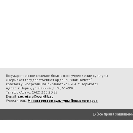
Государственное краевое бюджетное учреждение культуры
«Пермская государственная ордена „Знак Почёта“
краевая универсальная библиотека им. А. М. Горького»
Адрес: г.Пермь, ул. Ленина, д. 70, 614990
Телефон/факс:
(342) 236 20 85
E-mail:
secretary@gorkilib.ru
Учредитель:
Министерство культуры Пермского края
© Все права защищены П
Во время посещения сайта Государственное краевое бюджетное учреждение 
библиотека им. А. М. Горького» вы соглашаетесь с тем, что мы обрабатываем
Подробнее..
Принять