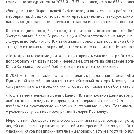
количество экскурсантов за 2023-й – 3 531 человек, а это на 658 челов
«Экскурсионное бюро в нашей библиотеке давно и успешно работает.
мероприятия. Отрадно, что растет интерес к деятельности экскурсионног
нам приходят в качестве экскурсантов, завтра многие из них становятс
В первые дни нового, 2024-го года, гости смогли познакомиться с би
Экскурсионным бюро. В рамках акции «Рождественские каникулы в
экскурсии по библиотеке. Юлия Косякина провела для посетителей библ
это одно из новых мероприятий, которое можно посетить по Пушкинской
«Несмотря на морозные дни, желающих принять участие в игре было м
попробовать написать пером и чернилами, ответить на каверзные вопр
Юлия Косякина, ведущий библиотекарь из отдела редких книг.
В 2023-м Горьковка активно подключилась к реализации проекта «Пу
Пушкинской картой, стал мастер-класс «Книжный доктор». К концу г
сотрудники из отдела редких книг с гордостью показывают богатство 
«После замечательной встречи с Еленой Владимировной Демидовой расш
любопытно проследить историю книг от церковных писаний до совр
изображали экзотических животных в старинных книгах. Появилось 
− резюмирует участница мероприятия Валерия Корнейчук.
Мероприятия Экскурсионного бюро рассчитаны на разновозрастную ауд
людей совершенно разных профессий и интересов. В гостях у нас бы
участники клуба предпринимателей «Деловар». Частыми гостями библ