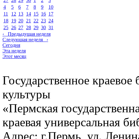
27
28
29
30
1
2
3
4
5
6
7
8
9
10
11
12
13
14
15
16
17
18
19
20
21
22
23
24
25
26
27
28
29
30
31
‹
Предыдущая неделя
Следующая неделя
›
Сегодня
Эта неделя
Этот месяц
Государственное краевое
культуры
«Пермская государственна
краевая универсальная би
Адрес: г.Пермь, ул. Ленина