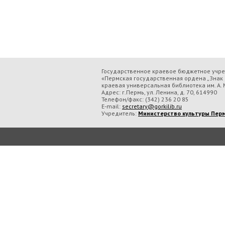
Государственное краевое бюджетное учр
«Пермская государственная ордена „Знак 
краевая универсальная библиотека им. А. М
Адрес: г.Пермь, ул. Ленина, д. 70, 614990
Телефон/факс:
(342) 236 20 85
E-mail:
secretary@gorkilib.ru
Учредитель:
Министерство культуры Перм
Во время посещения сайта Государственное краевое бюджетное учреждение ку
обрабатываем данные с использованием метрических программ.
Подробнее..
Принять