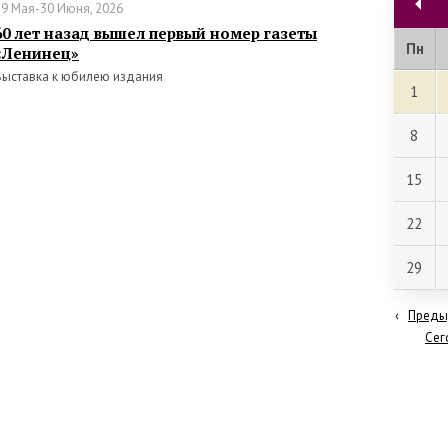
29 Мая-30 Июня, 2026
60 лет назад вышел первый номер газеты
Пн
«Ленинец»
Выставка к юбилею издания
1
8
15
22
29
‹
Преды
Сег