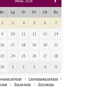
Июнь
2026
Вт
Ср
Чт
Пт
Сб
Вс
2
3
4
5
6
7
9
10
11
12
13
14
16
17
18
19
20
21
23
24
25
26
27
28
30
1
2
3
4
5
дущая неделя
Следующая неделя
›
одня
Эта неделя
Этот месяц