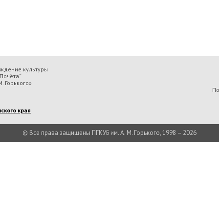
еждение культуры
Почёта“
. Горького»
По
ского края
© Все права защищены ПГКУБ им. А. М. Горького, 1998 – 2026
льтуры «Пермская государственная ордена „Знак Почёта“ краевая универсальн
Есть вопрос?