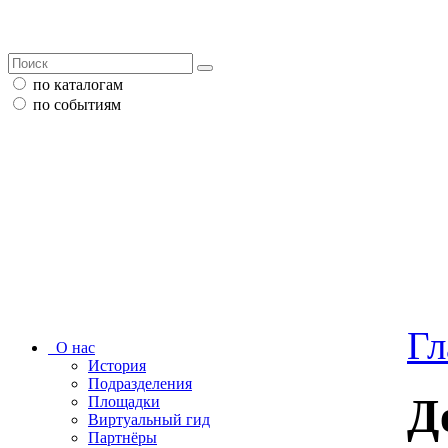
по каталогам
по событиям
Гл
О нас
История
Подразделения
Д
Площадки
Виртуальный гид
Партнёры