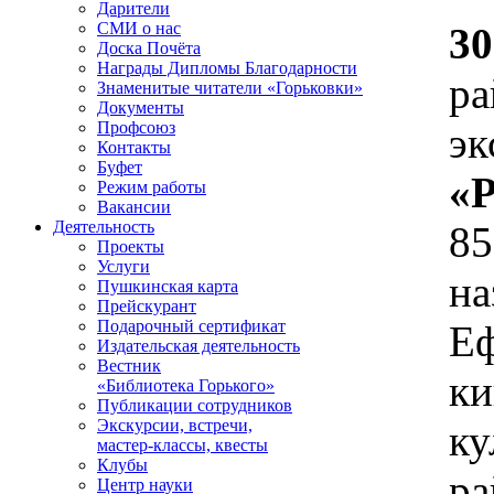
Дарители
СМИ о нас
30
Доска Почёта
Награды Дипломы Благодарности
р
Знаменитые читатели «Горьковки»
Документы
Профсоюз
э
Контакты
Буфет
«
Режим работы
Вакансии
Деятельность
8
Проекты
Услуги
н
Пушкинская карта
Прейскурант
Подарочный сертификат
Е
Издательская деятельность
Вестник
к
«Библиотека Горького»
Публикации сотрудников
Экскурсии, встречи,
ку
мастер-классы, квесты
Клубы
ра
Центр науки