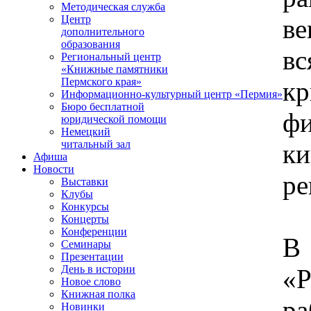
Методическая служба
Центр
ве
дополнительного
образования
в
Региональный центр
«Книжные памятники
Пермского края»
к
Информационно-культурный центр «Пермия»
Бюро бесплатной
фи
юридической помощи
Немецкий
читальный зал
к
Афиша
Новости
ре
Выставки
Клубы
Конкурсы
Концерты
Конференции
В
Семинары
Презентации
День в истории
«
Новое слово
Книжная полка
р
Новинки