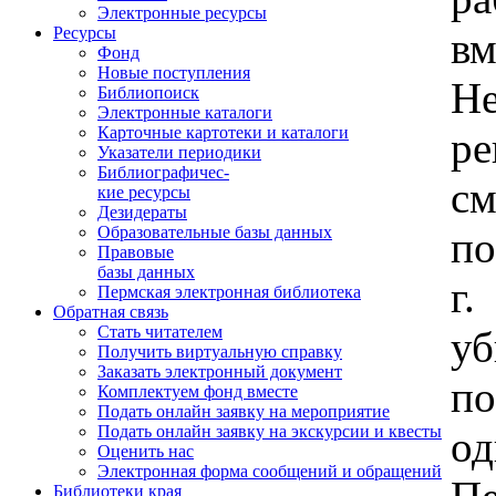
Электронные ресурсы
Ресурсы
в
Фонд
Новые поступления
Н
Библиопоиск
Электронные каталоги
Карточные картотеки и каталоги
р
Указатели периодики
Библиографичес-
с
кие ресурсы
Дезидераты
Образовательные базы данных
по
Правовые
базы данных
г
Пермская электронная библиотека
Обратная связь
Стать читателем
у
Получить виртуальную справку
Заказать электронный документ
п
Комплектуем фонд вместе
Подать онлайн заявку на мероприятие
Подать онлайн заявку на экскурсии и квесты
о
Оценить нас
Электронная форма сообщений и обращений
Библиотеки края