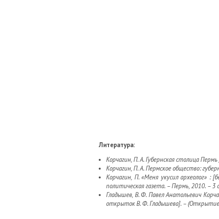
Литература:
Корчагин, П. А. Губернская столица Пермь /
Корчагин, П. А. Пермское общество: губерн
Корчагин, П. «Меня укусил археолог» : 
политическая газета. – Пермь, 2010. – 3 с
Гладышев, В. Ф. Павел Анатольевич Корч
открыток В. Ф. Гладышева]. – (Открытие