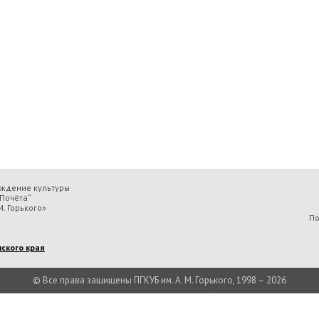
еждение культуры
Почёта“
. Горького»
По
ского края
© Все права защищены ПГКУБ им. А. М. Горького, 1998 – 2026
льтуры «Пермская государственная ордена „Знак Почёта“ краевая универсальн