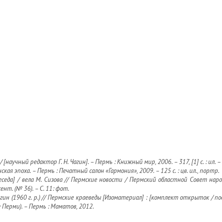
 [научный редактор Г. Н. Чагин]. – Пермь : Книжный мир, 2006. – 317, [1] с. : ил. 
ская эпоха. – Пермь : Печатный салон «Гармония», 2009. – 125 с. : цв. ил., портр.
[беседа] / вела М. Сизова // Пермские новости / Пермский областной Совет н
ент. (№ 36). – С. 11: фот.
агин (1960 г. р.) // Пермские краеведы [Изоматериал] : [комплект открыток / 
 Перми). – Пермь : Маматов, 2012.