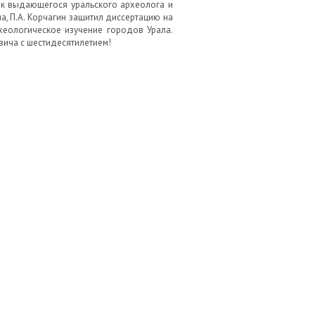
еник выдающегося уральского археолога и
, П.А. Корчагин защитил диссертацию на
рхеологическое изучение городов Урала.
евича с шестидесятилетием!