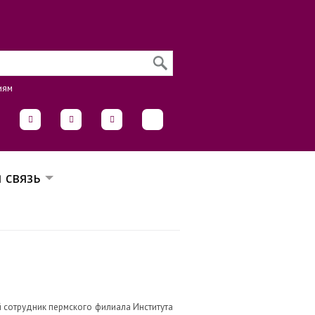
иям
 связь
й сотрудник пермского филиала Института