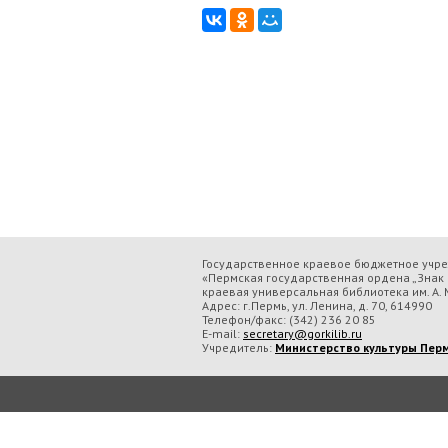
Государственное краевое бюджетное учр
«Пермская государственная ордена „Знак 
краевая универсальная библиотека им. А. М
Адрес: г.Пермь, ул. Ленина, д. 70, 614990
Телефон/факс:
(342) 236 20 85
E-mail:
secretary@gorkilib.ru
Учредитель:
Министерство культуры Перм
Во время посещения сайта Государственное краевое бюджетное учреждение ку
обрабатываем данные с использованием метрических программ.
Подробнее..
Принять