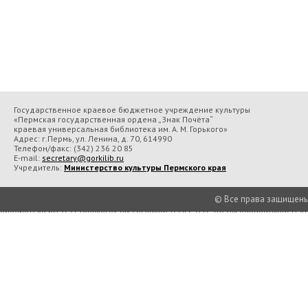
Государственное краевое бюджетное учреждение культуры
«Пермская государственная ордена „Знак Почёта“
краевая универсальная библиотека им. А. М. Горького»
Адрес: г.Пермь, ул. Ленина, д. 70, 614990
Телефон/факс:
(342) 236 20 85
E-mail:
secretary@gorkilib.ru
Учредитель:
Министерство культуры Пермского края
© Все права защищены П
Во время посещения сайта Государственное краевое бюджетное учреждение 
библиотека им. А. М. Горького» вы соглашаетесь с тем, что мы обрабатываем
Подробнее..
Принять
Есть в