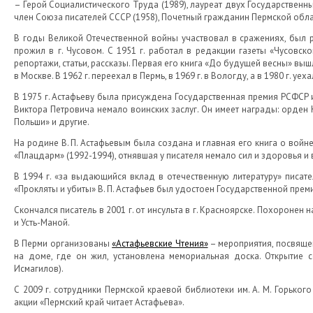
– Герой Социалистического Труда (1989), лауреат двух Государственных
член Союза писателей СССР (1958), Почетный гражданин Пермской област
В годы Великой Отечественной войны участвовал в сражениях, был р
прожил в г. Чусовом. С 1951 г. работал в редакции газеты «Чусовск
репортажи, статьи, рассказы. Первая его книга «До будущей весны» вышл
в Москве. В 1962 г. переехал в Пермь, в 1969 г. в Вологду, а в 1980 г. уе
В 1975 г. Астафьеву была присуждена Государственная премия РСФСР им
Виктора Петровича немало воинских заслуг. Он имеет награды: орден 
Польши» и другие.
На родине В. П. Астафьевым была создана и главная его книга о войне
«Плацдарм» (1992-1994), отнявшая у писателя немало сил и здоровья и
В 1994 г. «за выдающийся вклад в отечественную литературу» писат
«Прокляты и убиты» В. П. Астафьев был удостоен Государственной прем
Скончался писатель в 2001 г. от инсульта в г. Красноярске. Похорон
и Усть-Маной.
В Перми организованы
«Астафьевские Чтения»
– мероприятия, посвященн
на доме, где он жил, установлена мемориальная доска. Открытие с
Исмагилов).
С 2009 г. сотрудники Пермской краевой библиотеки им. А. М. Горьк
акции «Пермский край читает Астафьева».