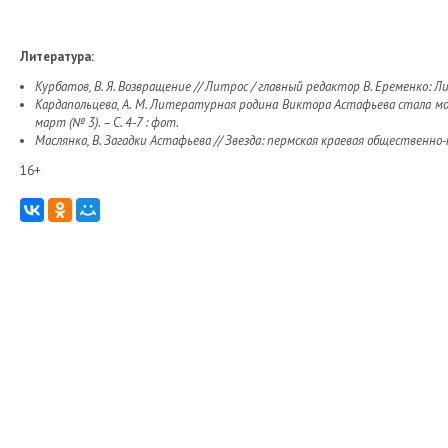
Литература:
Курбатов, В. Я. Возвращение // Литрос / главный редактор В. Еременко: Ли
Кардапольцева, А. М. Литературная родина Виктора Астафьева стала моим
март (№ 3). – С. 4-7 : фот.
Маслянка, В. Загадки Астафьева // Звезда: пермская краевая общественно-по
16+