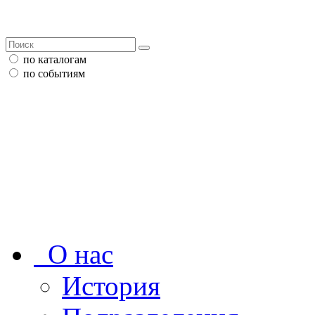
по каталогам
по событиям
О нас
История