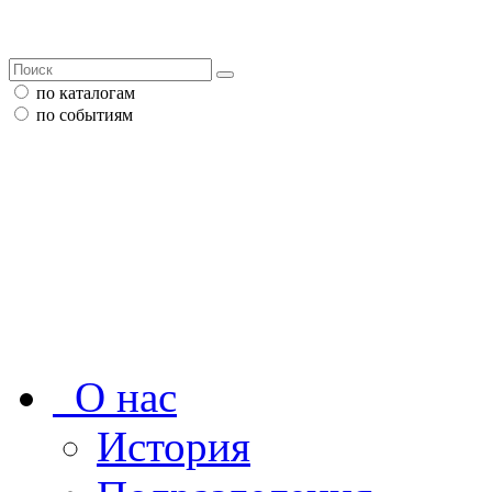
по каталогам
по событиям
О нас
История