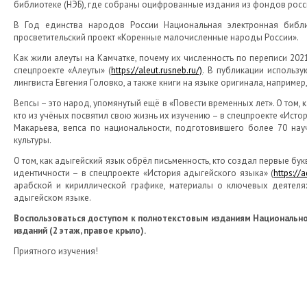
библиотеке (НЭБ), где собраны оцифрованные издания из фондов росс
В Год единства народов России Национальная электронная библи
просветительский проект «Коренные малочисленные народы России».
Как жили алеуты на Камчатке, почему их численность по переписи 2021
спецпроекте «Алеуты» (
https://aleut.rusneb.ru/)
. В публикации использ
лингвиста Евгения Головко, а также книги на языке оригинала, наприме
Вепсы – это народ, упомянутый ещё в «Повести временных лет». О том, 
кто из учёных посвятил свою жизнь их изучению – в спецпроекте «Истор
Макарьева, вепса по национальности, подготовившего более 70 нау
культуры.
О том, как адыгейский язык обрёл письменность, кто создал первые б
идентичности – в спецпроекте «История адыгейского языка» (
https://
арабской и кириллической графике, материалы о ключевых деятелях
адыгейском языке.
Воспользоваться доступом к полнотекстовым изданиям Национально
изданий (2 этаж, правое крыло).
Приятного изучения!