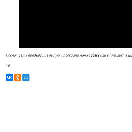
Посмотреть предыдущие выпуски подкаста можно
здесь
или в плейлисте
В
16+