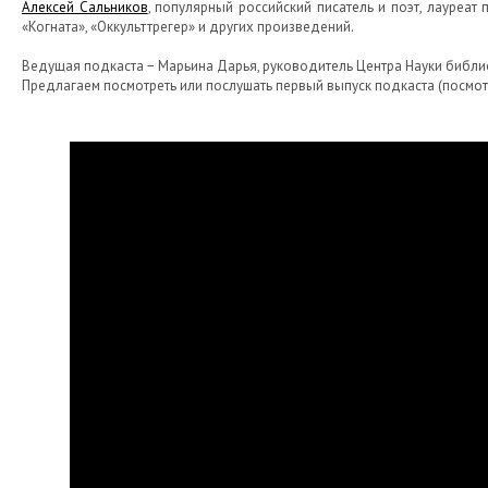
Алексей Сальников
, популярный российский писатель и поэт, лауреат
«Когната», «Оккульттрегер» и других произведений.
Ведущая подкаста − Марьина Дарья, руководитель Центра Науки библиоте
Предлагаем посмотреть или послушать первый выпуск подкаста (посмо