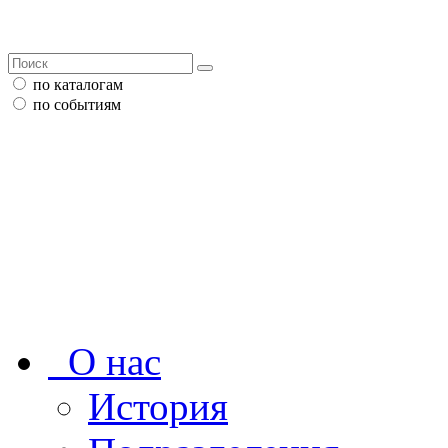
по каталогам
по событиям
О нас
История