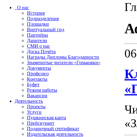
Гл
О нас
История
Подразделения
А
Площадки
Виртуальный гид
Партнёры
Дарители
СМИ о нас
06
Доска Почёта
Награды Дипломы Благодарности
Знаменитые читатели «Горьковки»
Документы
К
Профсоюз
Контакты
«
Буфет
Режим работы
Вакансии
Деятельность
Чи
Проекты
Услуги
Пушкинская карта
«З
Прейскурант
Подарочный сертификат
Издательская деятельность