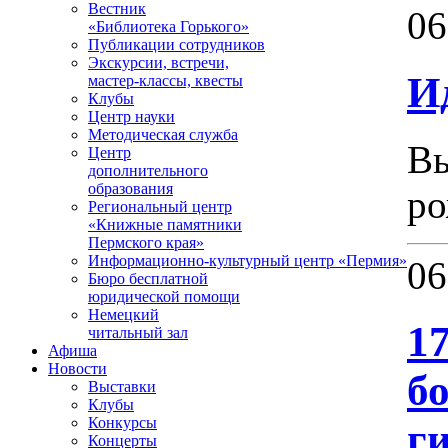
Вестник
06
«Библиотека Горького»
Публикации сотрудников
Экскурсии, встречи,
И
мастер-классы, квесты
Клубы
Центр науки
Методическая служба
Вы
Центр
дополнительного
образования
ро
Региональный центр
«Книжные памятники
Пермского края»
Информационно-культурный центр «Пермия»
06
Бюро бесплатной
юридической помощи
Немецкий
1
читальный зал
Афиша
Новости
б
Выставки
Клубы
Конкурсы
г
Концерты